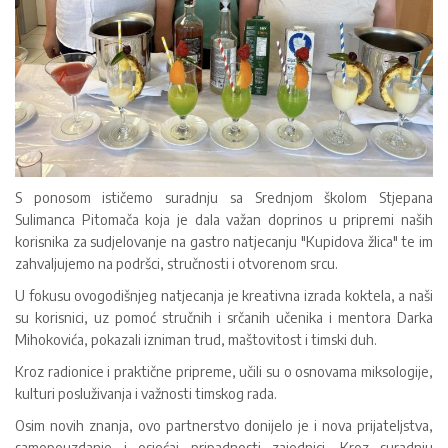
S ponosom ističemo suradnju sa Srednjom školom Stjepana
Sulimanca Pitomača koja je dala važan doprinos u pripremi naših
korisnika za sudjelovanje na gastro natjecanju "Kupidova žlica" te im
zahvaljujemo na podršci, stručnosti i otvorenom srcu.
U fokusu ovogodišnjeg natjecanja je kreativna izrada koktela, a naši
su korisnici, uz pomoć stručnih i srčanih učenika i mentora Darka
Mihokovića, pokazali izniman trud, maštovitost i timski duh.
Kroz radionice i praktične pripreme, učili su o osnovama miksologije,
kulturi posluživanja i važnosti timskog rada.
Osim novih znanja, ovo partnerstvo donijelo je i nova prijateljstva,
samopouzdanje i osjećaj pripadnosti zajednici. Kroz suradnju