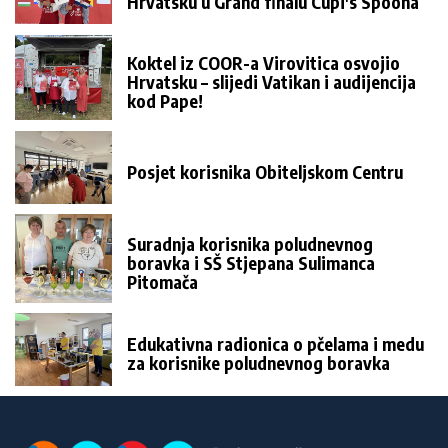
Hrvatsku u Grand finalu Cupi's Spoona
Koktel iz COOR-a Virovitica osvojio
Hrvatsku – slijedi Vatikan i audijencija
kod Pape!
Posjet korisnika Obiteljskom Centru
Suradnja korisnika poludnevnog
boravka i SŠ Stjepana Sulimanca
Pitomača
Edukativna radionica o pčelama i medu
za korisnike poludnevnog boravka