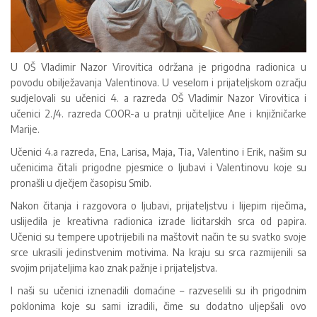
U OŠ Vladimir Nazor Virovitica održana je prigodna radionica u
povodu obilježavanja Valentinova. U veselom i prijateljskom ozračju
sudjelovali su učenici 4. a razreda OŠ Vladimir Nazor Virovitica i
učenici 2./4. razreda COOR-a u pratnji učiteljice Ane i knjižničarke
Marije.
Učenici 4.a razreda, Ena, Larisa, Maja, Tia, Valentino i Erik, našim su
učenicima čitali prigodne pjesmice o ljubavi i Valentinovu koje su
pronašli u dječjem časopisu Smib.
Nakon čitanja i razgovora o ljubavi, prijateljstvu i lijepim riječima,
uslijedila je kreativna radionica izrade licitarskih srca od papira.
Učenici su tempere upotrijebili na maštovit način te su svatko svoje
srce ukrasili jedinstvenim motivima. Na kraju su srca razmijenili sa
svojim prijateljima kao znak pažnje i prijateljstva.
I naši su učenici iznenadili domaćine – razveselili su ih prigodnim
poklonima koje su sami izradili, čime su dodatno uljepšali ovo