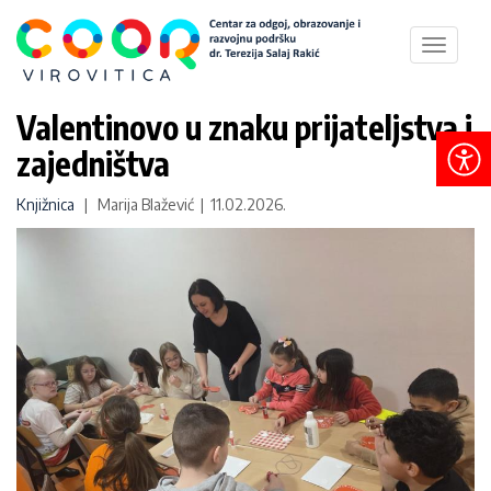
Toggle
navigat
Valentinovo u znaku prijateljstva i
zajedništva
Knjižnica
| Marija Blažević | 11.02.2026.