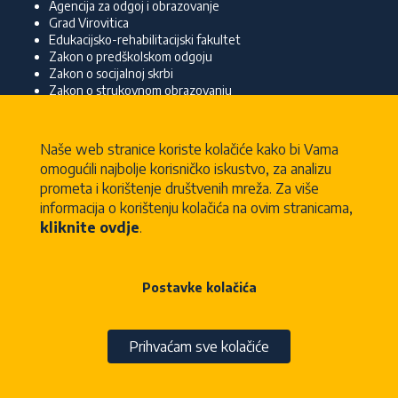
Agencija za odgoj i obrazovanje
Grad Virovitica
Edukacijsko-rehabilitacijski fakultet
Zakon o predškolskom odgoju
Zakon o socijalnoj skrbi
Zakon o strukovnom obrazovanju
Pravilnik o osnovnoškolskom i srednjoškolskom odgoju i
obrazovanju učenika s teškoćama u razvoju
Naše web stranice koriste kolačiće kako bi Vama
Kontakt
omogućili najbolje korisničko iskustvo, za analizu
Centar za odgoj, obrazovanje i razvojnu
prometa i korištenje društvenih mreža. Za više
podršku dr. Terezija Salaj Rakić
informacija o korištenju kolačića na ovim stranicama,
Nikole Tesle 4
kliknite ovdje
.
33000 Virovitica
033 721 854
Postavke kolačića
tajnistvo@coorvirovitica.hr
Radno vrijeme sa strankama:
Prihvaćam sve kolačiće
od 8.00 do 12.00 sati
© 2009 - 2026 Centar za odgoj, obrazovanje i razvojnu podršku dr. Terezija